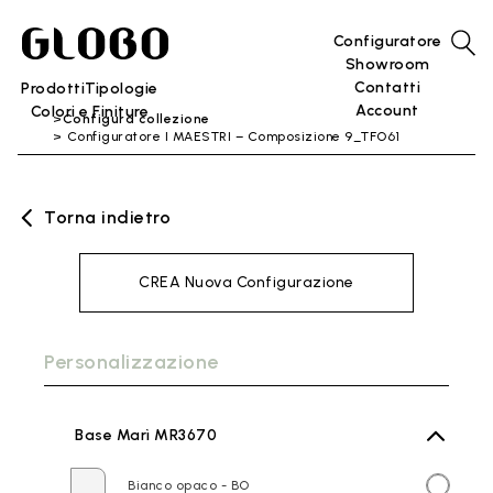
Configuratore
Showroom
Contatti
Prodotti
Tipologie
Account
Colori e Finiture
Configura collezione
Configuratore I MAESTRI – Composizione 9_TFO61
Torna indietro
CREA Nuova Configurazione
Personalizzazione
Base Marì MR3670
Bianco opaco - BO