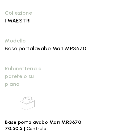
Collezione
I MAESTRI
Modello
Base portalavabo Marì MR3670
Rubinetteria a
parete o su
piano
Base portalavabo Marì MR3670
70.50,5 |
Centrale