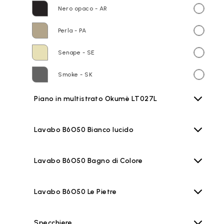
Nero opaco - AR
Perla - PA
Senape - SE
Smoke - SK
Piano in multistrato Okumè LT027L
Lavabo B6O50 Bianco lucido
Lavabo B6O50 Bagno di Colore
Lavabo B6O50 Le Pietre
Specchiere