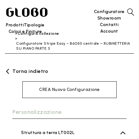
Configuratore
Showroom
Contatti
Prodotti
Tipologie
Account
Colori e Finiture
Configura collezione
Configuratore Stripe Easy – B6O50 centrale – RUBINETTERIA
SU PIANO PARTE 3
Torna indietro
CREA Nuova Configurazione
Personalizzazione
Struttura a terra LT002L