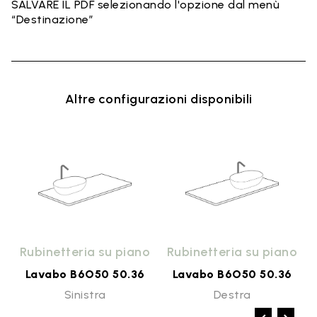
SALVARE IL PDF selezionando l'opzione dal menù
“Destinazione”
Altre configurazioni disponibili
e
Rubinetteria su piano
Rubinetteria su piano
Lavabo B6O50 50.36
Lavabo B6O50 50.36
Sinistra
Destra