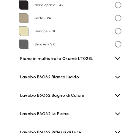
Nero opaco - AR
Perla - PA
Senape - SE
Smoke - SK
Piano in multistrato Okumè LT028L
Lavabo B6O62 Bianco lucido
Lavabo B6O62 Bagno di Colore
Lavabo B6O62 Le Pietre
Lavabo B6O62 Riflessi di Luce