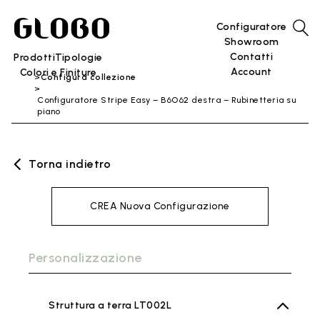
Configuratore
Showroom
Contatti
Prodotti
Tipologie
Account
Colori e Finiture
Configura collezione
Configuratore Stripe Easy – B6O62 destra – Rubinetteria su
piano
Torna indietro
CREA Nuova Configurazione
Personalizzazione
Struttura a terra LT002L