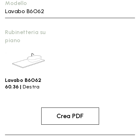
Modello
Lavabo B6O62
Rubinetteria su
piano
Lavabo B6O62
60.36 |
Destra
Crea PDF