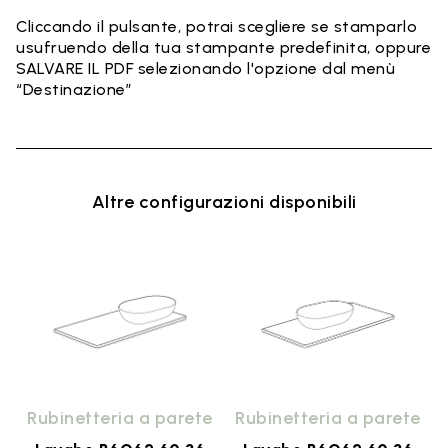
Cliccando il pulsante, potrai scegliere se stamparlo
usufruendo della tua stampante predefinita, oppure
SALVARE IL PDF selezionando l'opzione dal menù
“Destinazione”
Altre configurazioni disponibili
o
Rubinetteria a parete
Rubinetteria a parete