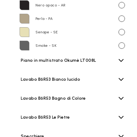
Nero opaco - AR
Perla - PA
Senape - SE
Smoke - SK
Piano in multistrato Okumè LT008L
Lavabo B6R53 Bianco lucido
Lavabo B6R53 Bagno di Colore
Lavabo B6R53 Le Pietre
Specchiere