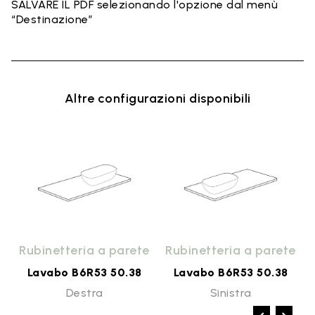
SALVARE IL PDF selezionando l'opzione dal menù
“Destinazione”
Altre configurazioni disponibili
o
Rubinetteria a parete
Rubinetteria a parete
Lavabo B6R53 50.38
Lavabo B6R53 50.38
Destra
Sinistra