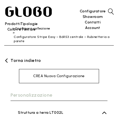
Configuratore
Showroom
Contatti
Prodotti
Tipologie
Account
Configura collezione
Colori e Finiture
Configuratore Stripe Easy – B6R53 centrale – Rubinetteria a
parete
Torna indietro
CREA Nuova Configurazione
Personalizzazione
Struttura a terra LT002L