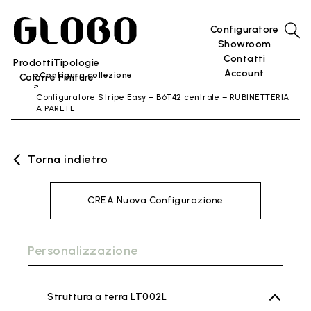
Configuratore
Showroom
Contatti
Prodotti
Tipologie
Account
Configura collezione
Colori e Finiture
Configuratore Stripe Easy – B6T42 centrale – RUBINETTERIA
A PARETE
Torna indietro
CREA Nuova Configurazione
Personalizzazione
Struttura a terra LT002L