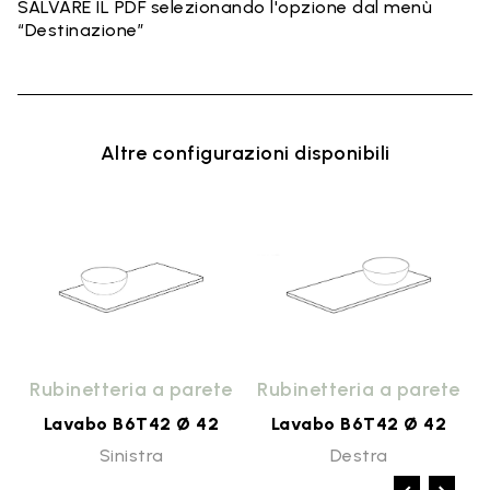
SALVARE IL PDF selezionando l'opzione dal menù
“Destinazione”
Altre configurazioni disponibili
o
Rubinetteria a parete
Rubinetteria a parete
Lavabo B6T42 Ø 42
Lavabo B6T42 Ø 42
Sinistra
Destra