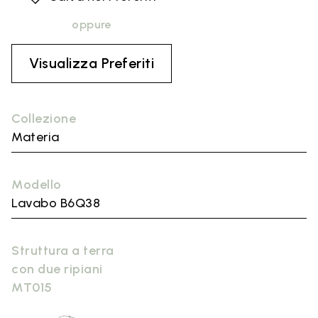
oppure
Visualizza Preferiti
Collezione
Materia
Modello
Lavabo B6Q38
Struttura a terra
con due ripiani
MT015