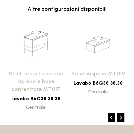
Altre configurazioni disponibili
9
Struttura a terra con
Base sospesa MT019
ripiano e base
Lavabo B6Q38 38.38
contenitore MT017
Centrale
Lavabo B6Q38 38.38
Centrale