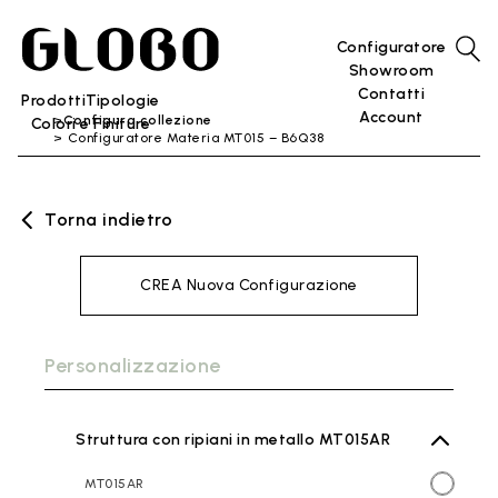
Configuratore
Showroom
Contatti
Prodotti
Tipologie
Account
Configura collezione
Colori e Finiture
Configuratore Materia MT015 – B6Q38
Torna indietro
CREA Nuova Configurazione
Personalizzazione
Struttura con ripiani in metallo MT015AR
MT015AR