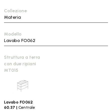
Collezione
Materia
Modello
Lavabo FO062
Struttura a terra
con due ripiani
MT015
Lavabo FO062
60.37 |
Centrale