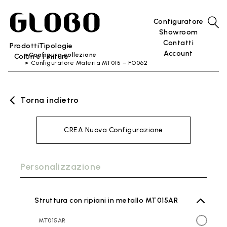
Configuratore
Showroom
Contatti
Prodotti
Tipologie
Account
Configura collezione
Colori e Finiture
Configuratore Materia MT015 – FO062
Torna indietro
CREA Nuova Configurazione
Personalizzazione
Struttura con ripiani in metallo MT015AR
MT015AR