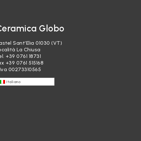
Ceramica Globo
astel Sant’Elia 01030 (VT)
ocalità La Chiusa
el.
+39 0761 18731
ax +39 0761 515168
.Iva 00273310565
Italiano