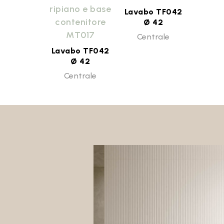
ripiano e base
Lavabo TF042
contenitore
Ø 42
MT017
Centrale
Lavabo TF042
Ø 42
Centrale