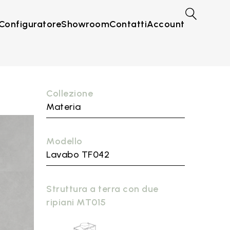
Configuratore
Showroom
Contatti
Account
Collezione
Materia
Modello
Lavabo TF042
Struttura a terra con due
ripiani MT015