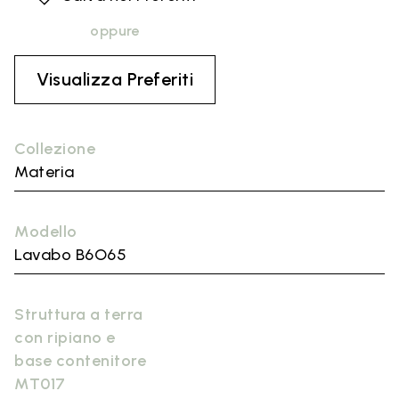
oppure
Visualizza Preferiti
Collezione
Materia
Modello
Lavabo B6O65
Struttura a terra
con ripiano e
base contenitore
MT017