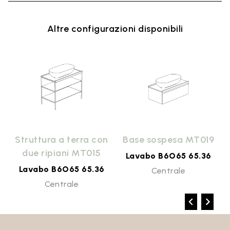
Altre configurazioni disponibili
9
Struttura a terra con
Base sospesa MT019
due ripiani MT015
Lavabo B6O65 65.36
Lavabo B6O65 65.36
Centrale
Centrale