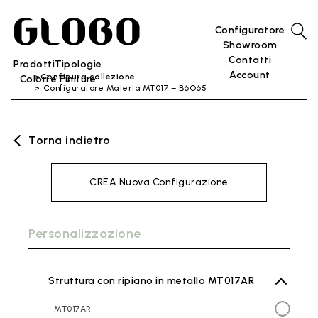
Configuratore
Showroom
Contatti
Prodotti
Tipologie
Account
Configura collezione
Colori e Finiture
Configuratore Materia MT017 – B6O65
Torna indietro
CREA Nuova Configurazione
Personalizzazione
Struttura con ripiano in metallo MT017AR
MT017AR