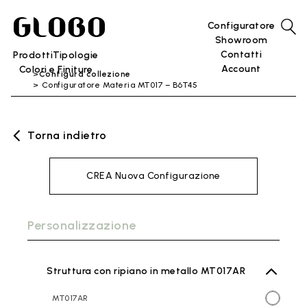
Configuratore
Showroom
Contatti
Prodotti
Tipologie
Account
Colori e Finiture
Configura collezione
Configuratore Materia MT017 – B6T45
Torna indietro
CREA Nuova Configurazione
Personalizzazione
Struttura con ripiano in metallo MT017AR
MT017AR