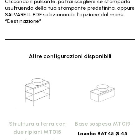
Cliccando il pulsante, potrai scegliere se stamparlo
usufruendo della tua stampante predefinita, oppure
SALVARE IL PDF selezionando l'opzione dal menù
“Destinazione”
Altre configurazioni disponibili
9
Struttura a terra con
Base sospesa MT019
due ripiani MT015
Lavabo B6T45 Ø 45