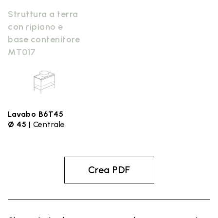
Struttura a terra
con ripiano e
base contenitore
MT017
Lavabo B6T45
Ø 45 |
Centrale
Crea PDF