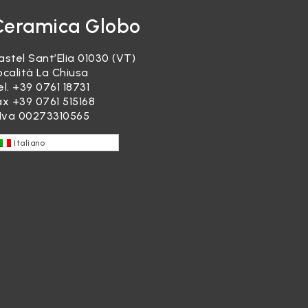
Ceramica Globo
astel Sant’Elia 01030 (VT)
ocalità La Chiusa
el.
+39 0761 18731
ax +39 0761 515168
.Iva 00273310565
Italiano