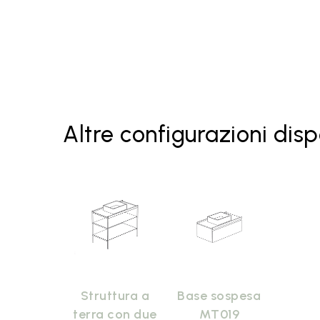
Base contenitore MT018 Bagno
di Colore
Lavabo FO050 Bianco lucido
Specchiere
Altre configurazioni disp
Struttura a
Base sospesa
terra con due
MT019