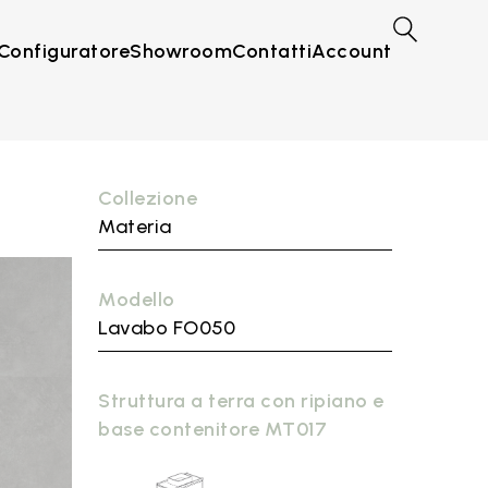
Configuratore
Showroom
Contatti
Account
Collezione
Materia
Modello
Lavabo FO050
Struttura a terra con ripiano e
base contenitore MT017