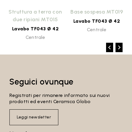
9
Struttura a terra con
Base sospesa MT019
due ripiani MT015
Lavabo TF043 Ø 42
Lavabo TF043 Ø 42
Centrale
Centrale
Seguici ovunque
Registrati per rimanere informato sui nuovi
prodotti ed eventi Ceramica Globo
Leggi newsletter