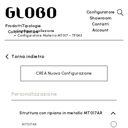
Configuratore
Showroom
Contatti
Prodotti
Tipologie
Account
Configura collezione
Colori e Finiture
Configuratore Materia MT017 – TF043
Torna indietro
CREA Nuova Configurazione
Personalizzazione
Struttura con ripiano in metallo MT017AR
MT017AR