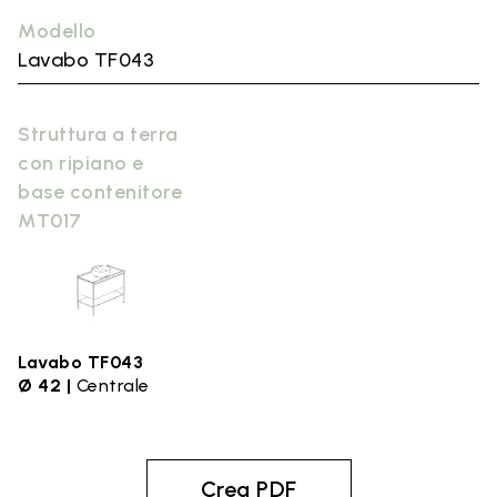
Modello
Lavabo TF043
Struttura a terra
con ripiano e
base contenitore
MT017
Lavabo TF043
Ø 42 |
Centrale
Crea PDF