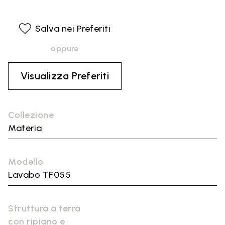
Salva nei Preferiti
oppure
Visualizza Preferiti
Collezione
Materia
Modello
Lavabo TF055
Struttura a terra
con ripiano e