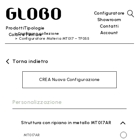
Configuratore
Showroom
Contatti
Prodotti
Tipologie
Account
Configura collezione
Colori e Finiture
Configuratore Materia MT017 – TF055
Torna indietro
CREA Nuova Configurazione
Personalizzazione
Struttura con ripiano in metallo MT017AR
MT017AR