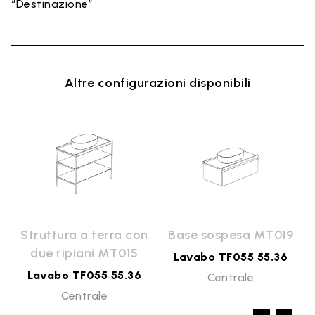
“Destinazione”
Altre configurazioni disponibili
9
Struttura a terra con
Base sospesa MT019
due ripiani MT015
Lavabo TF055 55.36
Lavabo TF055 55.36
Centrale
Centrale