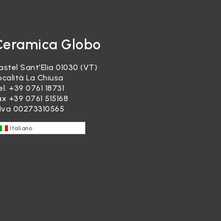
Ceramica Globo
astel Sant’Elia 01030 (VT)
ocalità La Chiusa
el.
+39 0761 18731
ax +39 0761 515168
.Iva 00273310565
Italiano