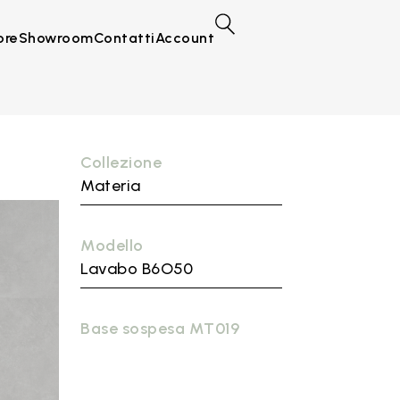
ore
Showroom
Contatti
Account
Collezione
Materia
Modello
Lavabo B6O50
Base sospesa MT019