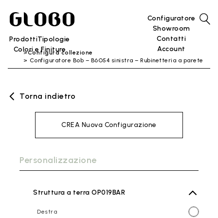
Configuratore
Showroom
Contatti
Prodotti
Tipologie
Account
Colori e Finiture
Configura collezione
Configuratore Bob – B6O54 sinistra – Rubinetteria a parete
Torna indietro
CREA Nuova Configurazione
Personalizzazione
Struttura a terra OP019BAR
Destra