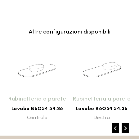
Altre configurazioni disponibili
o
Rubinetteria a parete
Rubinetteria a parete
Lavabo B6O54 54.36
Lavabo B6O54 54.36
Centrale
Destra