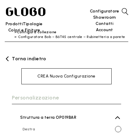
Configuratore
Showroom
Contatti
Prodotti
Tipologie
Account
Colori e Finiture
Configura collezione
Configuratore Bob – B6T45 centrale – Rubinetteria a parete
Torna indietro
CREA Nuova Configurazione
Personalizzazione
Struttura a terra OP019BAR
Destra