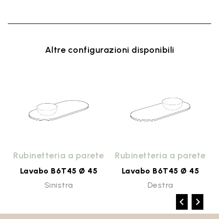
Altre configurazioni disponibili
o
Rubinetteria a parete
Rubinetteria a parete
Lavabo B6T45 Ø 45
Lavabo B6T45 Ø 45
Sinistra
Destra