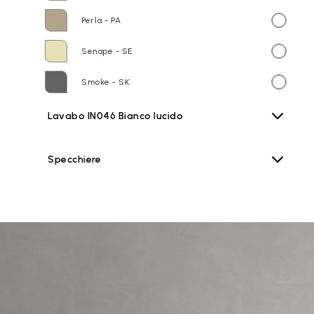
Perla - PA
Senape - SE
Smoke - SK
Lavabo IN046 Bianco lucido
Specchiere