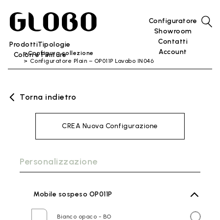
Configuratore
Showroom
Contatti
Prodotti
Tipologie
Account
Configura collezione
Colori e Finiture
Configuratore Plain – OP011P Lavabo IN046
Torna indietro
CREA Nuova Configurazione
Personalizzazione
Mobile sospeso OP011P
Bianco opaco - BO