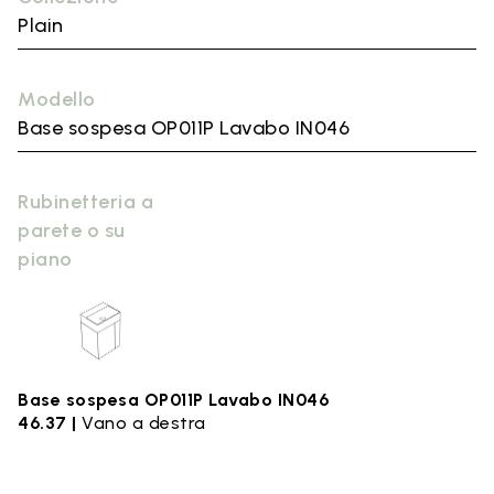
Plain
Modello
Base sospesa OP011P Lavabo IN046
Rubinetteria a
parete o su
piano
Base sospesa OP011P Lavabo IN046
46.37 |
Vano a destra