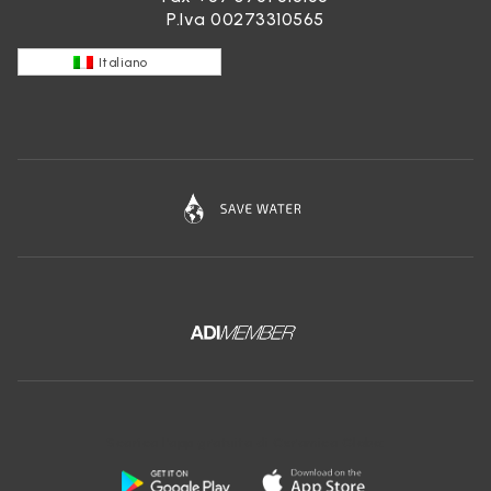
P.Iva 00273310565
Italiano
Scarica l'app gratuita di Ceramica Globo: