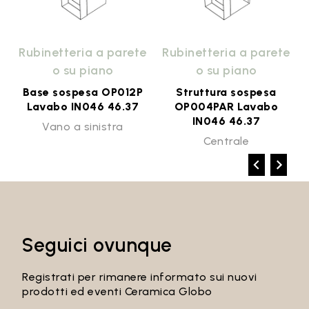
e
Rubinetteria a parete
Rubinetteria a parete
o su piano
o su piano
Base sospesa OP012P
Struttura sospesa
Lavabo IN046 46.37
OP004PAR Lavabo
IN046 46.37
Vano a sinistra
Centrale
Seguici ovunque
Registrati per rimanere informato sui nuovi
prodotti ed eventi Ceramica Globo