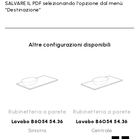
SALVARE IL PDF selezionando l'opzione dal menù
“Destinazione”
Altre configurazioni disponibili
o
Rubinetteria a parete
Rubinetteria a parete
Lavabo B6O54 54.36
Lavabo B6O54 54.36
Sinistra
Centrale