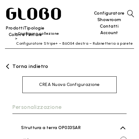
Configuratore
Showroom
Contatti
Prodotti
Tipologie
Account
Configura collezione
Colori e Finiture
Configuratore Stripe+ – B6O54 destra – Rubinetteria a parete
Torna indietro
CREA Nuova Configurazione
Personalizzazione
Struttura a terra OP033SAR