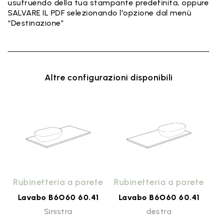
usufruendo della tua stampante predefinita, oppure
SALVARE IL PDF selezionando l'opzione dal menù
“Destinazione”
Altre configurazioni disponibili
o
Rubinetteria a parete
Rubinetteria a parete
Lavabo B6O60 60.41
Lavabo B6O60 60.41
Sinistra
destra