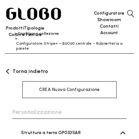
Configuratore
Showroom
Contatti
Prodotti
Tipologie
Account
Configura collezione
Colori e Finiture
Configuratore Stripe+ – B6O60 centrale – Rubinetteria a
parete
Torna indietro
CREA Nuova Configurazione
Personalizzazione
Struttura a terra OP033SAR