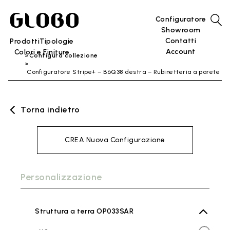
Configuratore
Showroom
Contatti
Prodotti
Tipologie
Account
Colori e Finiture
Configura collezione
Configuratore Stripe+ – B6Q38 destra – Rubinetteria a parete
Torna indietro
CREA Nuova Configurazione
Personalizzazione
Struttura a terra OP033SAR