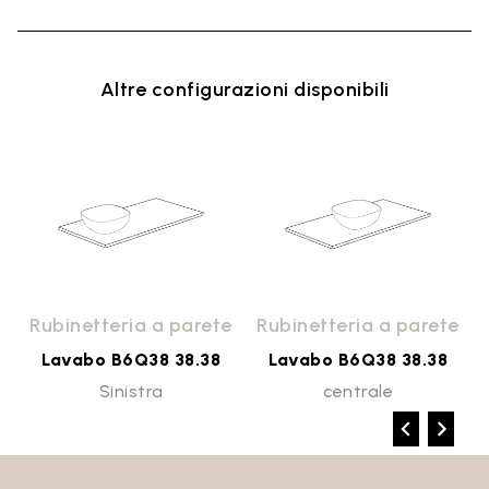
Altre configurazioni disponibili
o
Rubinetteria a parete
Rubinetteria a parete
Lavabo B6Q38 38.38
Lavabo B6Q38 38.38
Sinistra
centrale