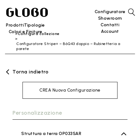
Configuratore
Showroom
Contatti
Prodotti
Tipologie
Account
Colori e Finiture
Configura collezione
Configuratore Stripe+ – B6Q43 doppio – Rubinetteria a
parete
Torna indietro
CREA Nuova Configurazione
Personalizzazione
Struttura a terra OP033SAR