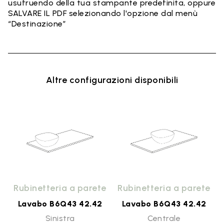
usufruendo della tua stampante predefinita, oppure
SALVARE IL PDF selezionando l'opzione dal menù
“Destinazione”
Altre configurazioni disponibili
o
Rubinetteria a parete
Rubinetteria a parete
Lavabo B6Q43 42.42
Lavabo B6Q43 42.42
Sinistra
Centrale