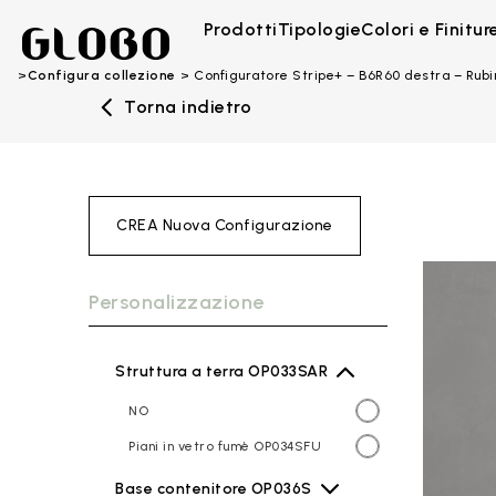
Prodotti
Tipologie
Colori e Finitur
Configura collezione
Configuratore Stripe+ – B6R60 destra – Rubi
Torna indietro
CREA Nuova Configurazione
Personalizzazione
Struttura a terra OP033SAR
NO
Piani in vetro fumè OP034SFU
Base contenitore OP036S