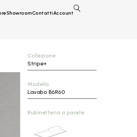
ore
Showroom
Contatti
Account
Collezione
Stripe+
Modello
Lavabo B6R60
Rubinetteria a parete