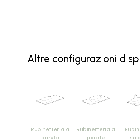
Altre configurazioni disp
Rubinetteria a
Rubinetteria a
Rubin
parete
parete
su 