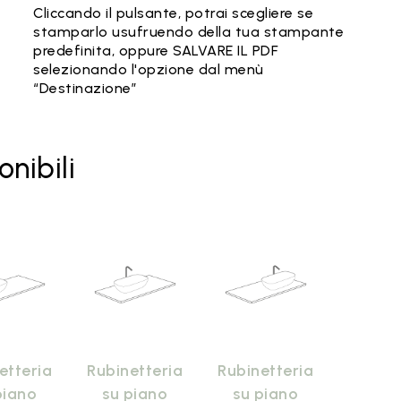
Cliccando il pulsante, potrai scegliere se
stamparlo usufruendo della tua stampante
predefinita, oppure SALVARE IL PDF
selezionando l'opzione dal menù
“Destinazione”
onibili
etteria
Rubinetteria
Rubinetteria
piano
su piano
su piano