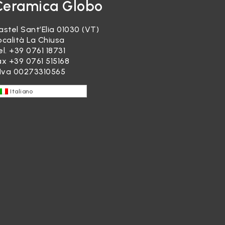
Ceramica Globo
astel Sant’Elia 01030 (VT)
ocalità La Chiusa
el.
+39 0761 18731
ax +39 0761 515168
.Iva 00273310565
Italiano