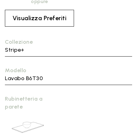
oppure
Visualizza Preferiti
Collezione
Stripe+
Modello
Lavabo B6T30
Rubinetteria a
parete