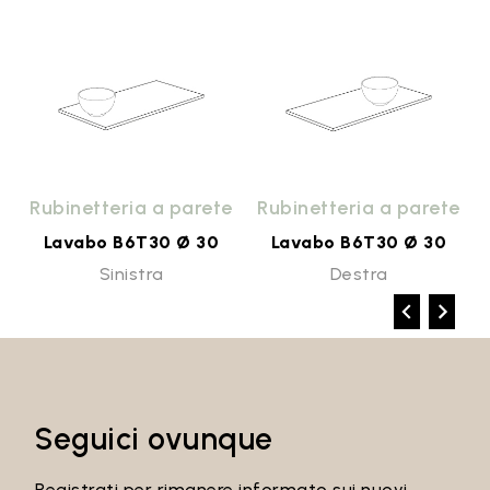
o
Rubinetteria a parete
Rubinetteria a parete
Lavabo B6T30 Ø 30
Lavabo B6T30 Ø 30
Sinistra
Destra
Seguici ovunque
Registrati per rimanere informato sui nuovi