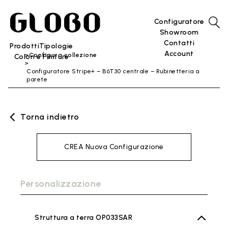
Configuratore
Showroom
Contatti
Prodotti
Tipologie
Account
Configura collezione
Colori e Finiture
Configuratore Stripe+ – B6T30 centrale – Rubinetteria a
parete
Torna indietro
CREA Nuova Configurazione
Personalizzazione
Struttura a terra OP033SAR