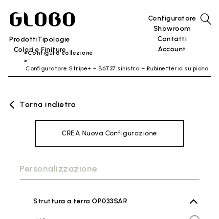
Configuratore
Showroom
Contatti
Prodotti
Tipologie
Account
Colori e Finiture
Configura collezione
Configuratore Stripe+ – B6T37 sinistra – Rubinetteria su piano
Torna indietro
CREA Nuova Configurazione
Personalizzazione
Struttura a terra OP033SAR