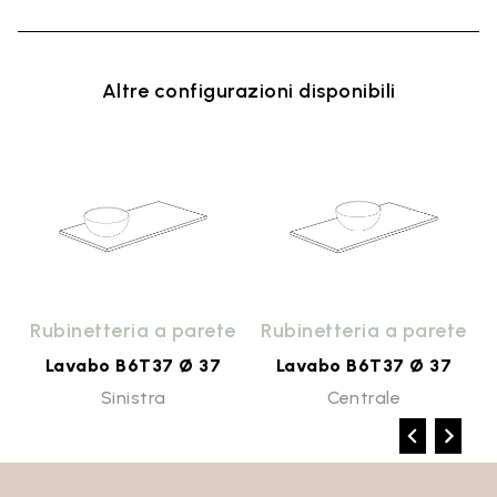
Altre configurazioni disponibili
o
Rubinetteria a parete
Rubinetteria a parete
Lavabo B6T37 Ø 37
Lavabo B6T37 Ø 37
Sinistra
Centrale