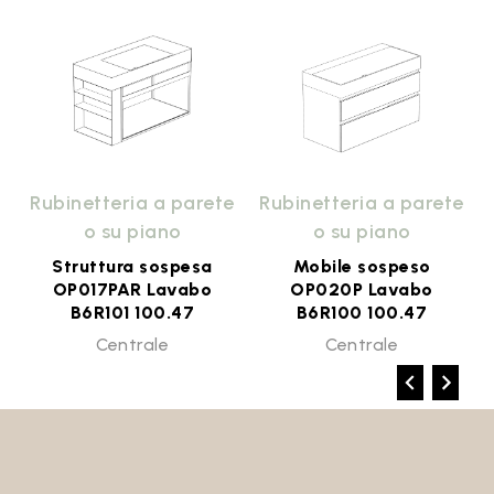
e
Rubinetteria a parete
Rubinetteria a parete
o su piano
o su piano
Struttura sospesa
Mobile sospeso
1
OP017PAR Lavabo
OP020P Lavabo
B6R101 100.47
B6R100 100.47
Centrale
Centrale