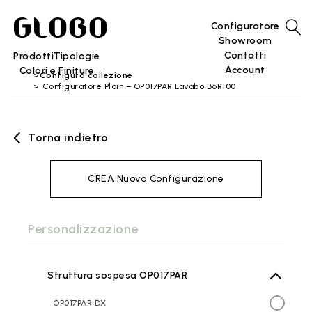
Configuratore
Showroom
Contatti
Prodotti
Tipologie
Account
Colori e Finiture
Configura collezione
Configuratore Plain – OP017PAR Lavabo B6R100
Torna indietro
CREA Nuova Configurazione
Personalizzazione
Struttura sospesa OP017PAR
OP017PAR DX