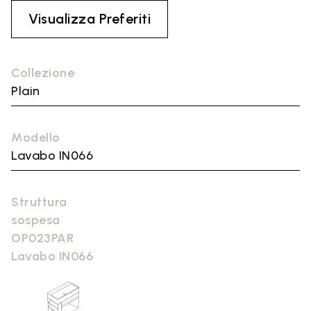
Visualizza Preferiti
Collezione
Plain
Modello
Lavabo IN066
Struttura
sospesa
OP023PAR
Lavabo IN066