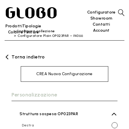
Configuratore
Showroom
Contatti
Prodotti
Tipologie
Account
Configura collezione
Colori e Finiture
Configuratore Plain OP023PAR – IN066
Torna indietro
CREA Nuova Configurazione
Personalizzazione
Struttura sospesa OP023PAR
Destra