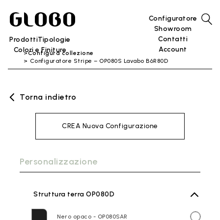
Configuratore
Showroom
Contatti
Prodotti
Tipologie
Account
Colori e Finiture
Configura collezione
Configuratore Stripe – OP080S Lavabo B6R80D
Torna indietro
CREA Nuova Configurazione
Personalizzazione
Struttura terra OP080D
Nero opaco - OP080SAR