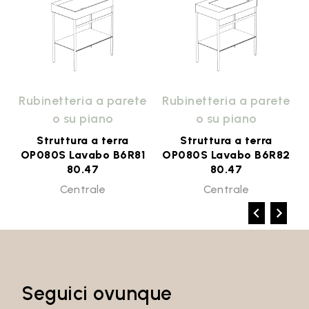
e
Rubinetteria a parete
Rubinetteria a parete
o su piano
o su piano
Struttura a terra
Struttura a terra
D
OP080S Lavabo B6R81
OP080S Lavabo B6R82
80.47
80.47
Centrale
Centrale
Seguici ovunque