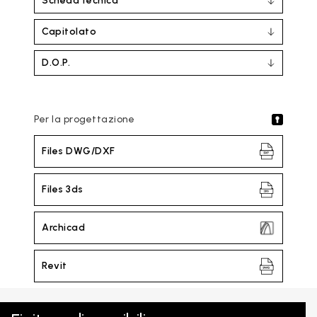
Scheda tecnica
Capitolato
D.O.P.
Per la progettazione
Files DWG/DXF
Files 3ds
Archicad
Revit