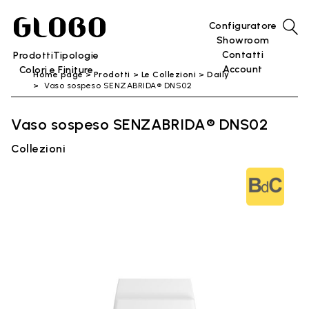
Configuratore
Showroom
Contatti
Prodotti
Tipologie
Account
Colori e Finiture
Home page
Prodotti
Le Collezioni
Daily
Vaso sospeso SENZABRIDA® DNS02
Vaso sospeso SENZABRIDA® DNS02
Collezioni