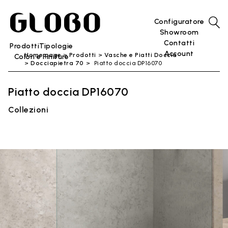
Configuratore
Showroom
Contatti
Prodotti
Tipologie
Account
Home page
Prodotti
Vasche e Piatti Doccia
Colori e Finiture
Docciapietra 70
Piatto doccia DP16070
Piatto doccia DP16070
Collezioni