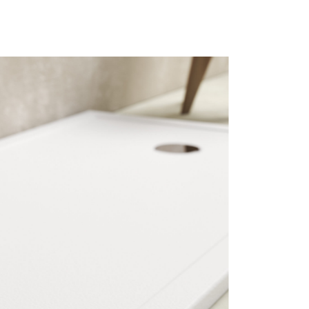
mail*
assword
Accedi