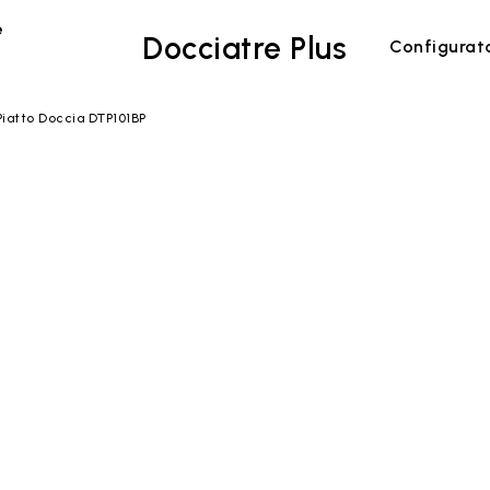
e
Docciatre Plus
Configurat
Piatto Doccia DTP101BP