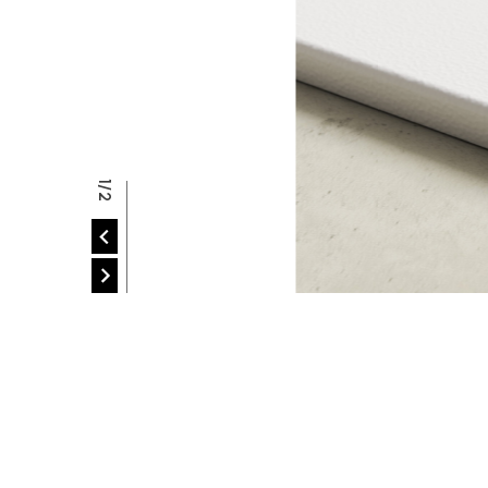
R
2/2