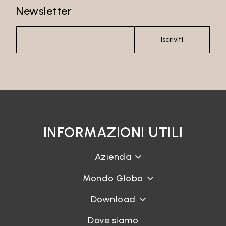
Newsletter
Password
Iscriviti
Accedi
INFORMAZIONI UTILI
Recupera password
Azienda
Mondo Globo
Download
Dove siamo