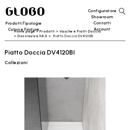
Configuratore
Showroom
Contatti
Prodotti
Tipologie
Account
Colori e Finiture
Home page
Prodotti
Vasche e Piatti Doccia
Docciaviva h4,5
Piatto Doccia DV4120BI
Piatto Doccia DV4120BI
Collezioni