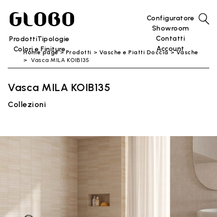
Configuratore
Showroom
Contatti
Prodotti
Tipologie
Account
Colori e Finiture
Home page
Prodotti
Vasche e Piatti Doccia
Vasche
Vasca MILA KOIB135
Vasca MILA KOIB135
Collezioni