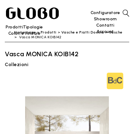
Configuratore
Showroom
Contatti
Prodotti
Tipologie
Account
Home page
Prodotti
Vasche e Piatti Doccia
Vasche
Colori e Finiture
Vasca MONICA KOIB142
Vasca MONICA KOIB142
Collezioni