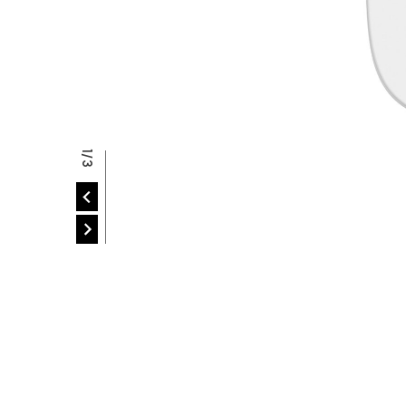
R
2/3