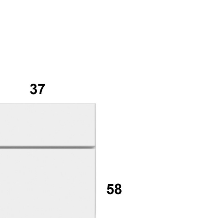
mail*
assword
Accedi