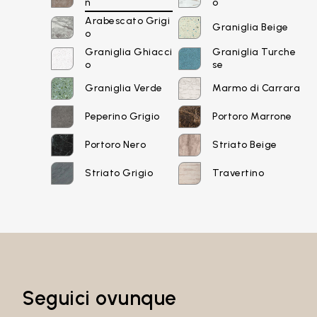
n
o
Arabescato Grigi
Email*
Graniglia Beige
o
Graniglia Ghiacci
Graniglia Turche
o
se
Graniglia Verde
Marmo di Carrara
Password
Peperino Grigio
Portoro Marrone
Portoro Nero
Striato Beige
Striato Grigio
Travertino
Accedi
Recupera password
Seguici ovunque