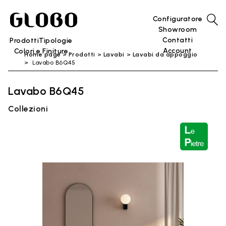
Configuratore
Showroom
Contatti
Prodotti
Tipologie
Account
Colori e Finiture
Home page
Prodotti
Lavabi
Lavabi da appoggio
Lavabo B6Q45
Lavabo B6Q45
Collezioni