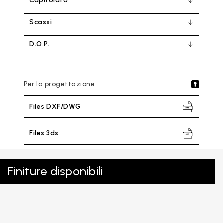
Capitolato
Scassi
D.O.P.
Per la progettazione
Files DXF/DWG
Files 3ds
Finiture disponibili