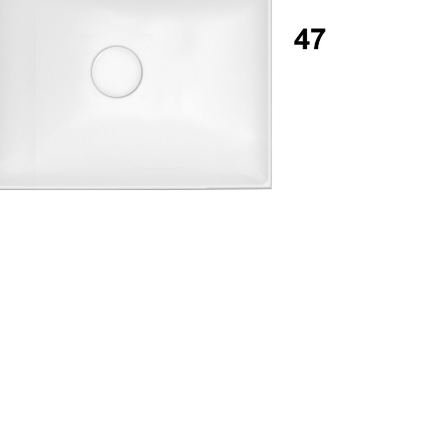
Accedi
ecupera password