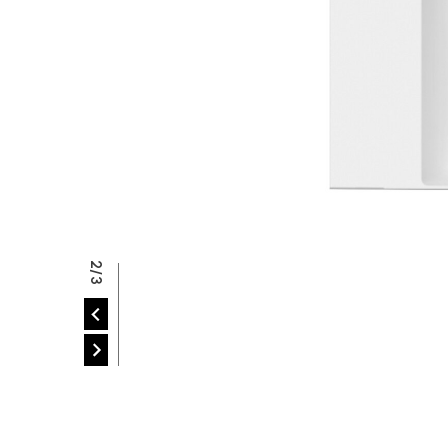
R
2/3