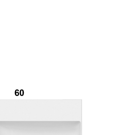
mail*
assword