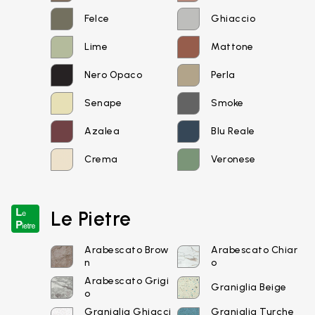
Felce
Ghiaccio
Lime
Mattone
Nero Opaco
Perla
Senape
Smoke
Azalea
Blu Reale
Email*
Crema
Veronese
Le Pietre
Password
Arabescato Brow
Arabescato Chiar
n
o
Arabescato Grigi
Graniglia Beige
o
Graniglia Ghiacci
Graniglia Turche
Accedi