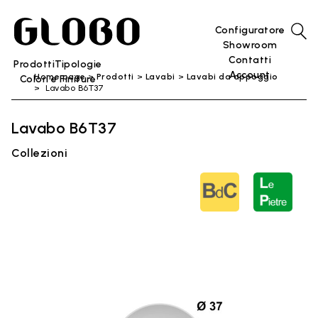
Configuratore
Showroom
Contatti
Prodotti
Tipologie
Account
Home page
Prodotti
Lavabi
Lavabi da appoggio
Colori e Finiture
Lavabo B6T37
Lavabo B6T37
Collezioni