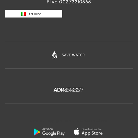
P.Iva 00273310565
Italiano
Scarica l'app gratuita di Ceramica Globo: