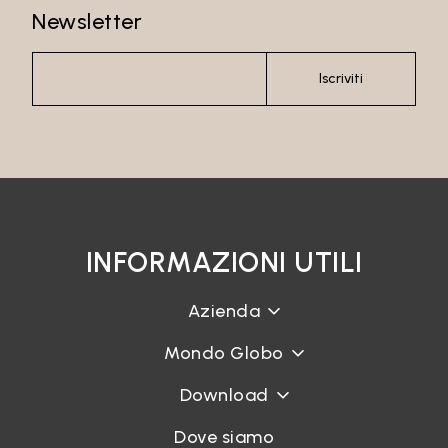
Newsletter
Password
Iscriviti
Accedi
INFORMAZIONI UTILI
Recupera password
Azienda
Mondo Globo
Download
Dove siamo