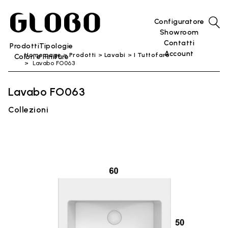
Configuratore
Showroom
Contatti
Prodotti
Tipologie
Account
Home page
Prodotti
Lavabi
I Tuttofare
Colori e Finiture
Lavabo FO063
Lavabo FO063
Collezioni