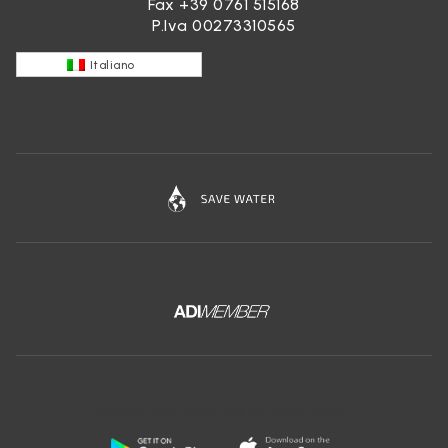
Fax +39 0761 515168
P.Iva 00273310565
Italiano
Scarica l'app gratuita di Ceramica Globo: