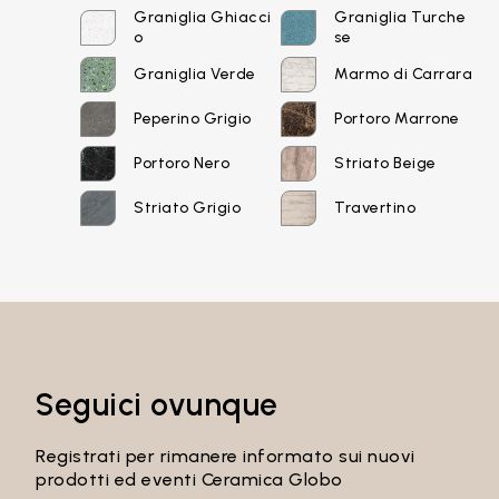
Accedi
Graniglia Ghiacci
Graniglia Turche
o
se
Graniglia Verde
Marmo di Carrara
Recupera password
Peperino Grigio
Portoro Marrone
Portoro Nero
Striato Beige
Striato Grigio
Travertino
Seguici ovunque
Registrati per rimanere informato sui nuovi
prodotti ed eventi Ceramica Globo