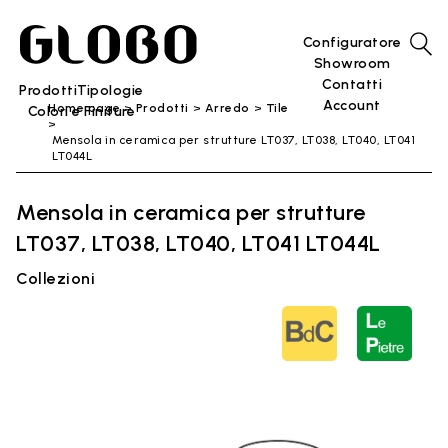
Configuratore
Showroom
Contatti
Prodotti
Tipologie
Account
Home page
Prodotti
Arredo
Tile
Colori e Finiture
Mensola in ceramica per strutture LT037, LT038, LT040, LT041
LT044L
Mensola in ceramica per strutture
LT037, LT038, LT040, LT041 LT044L
Collezioni