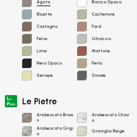
Agata
Bianco Opaco
Bluette
Cachemire
Castagno
Fard
Felce
Ghiaccio
Lime
Mattone
Nero Opaco
Perla
Email*
Senape
Smoke
Le Pietre
Password
Arabescato Brow
Arabescato Chiar
n
o
Arabescato Grigi
Graniglia Beige
o