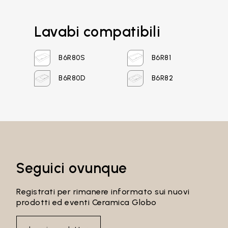
Lavabi compatibili
B6R80S
B6R81
B6R80D
B6R82
Email*
Password
Seguici ovunque
Registrati per rimanere informato sui nuovi
prodotti ed eventi Ceramica Globo
Accedi