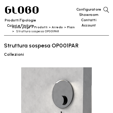
Configuratore
Showroom
Contatti
Prodotti
Tipologie
Account
Colori e Finiture
Home page
Prodotti
Arredo
Plain
Struttura sospesa OP001PAR
Struttura sospesa OP001PAR
Collezioni