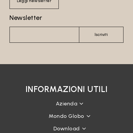
Leggi newsletter
Recupera password
Newsletter
Iscriviti
INFORMAZIONI UTILI
Azienda
Mondo Globo
Download