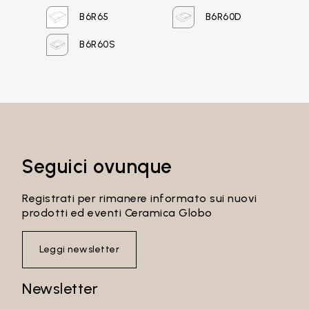
B6R65
B6R60D
Password
B6R60S
Accedi
Recupera password
Seguici ovunque
Registrati per rimanere informato sui nuovi
prodotti ed eventi Ceramica Globo
Leggi newsletter
Newsletter