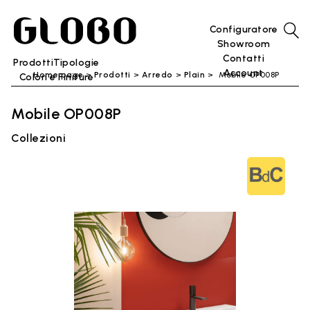
Configuratore
Showroom
Contatti
Prodotti
Tipologie
Account
Home page
Prodotti
Arredo
Plain
Mobile OP008P
Colori e Finiture
Mobile OP008P
Collezioni