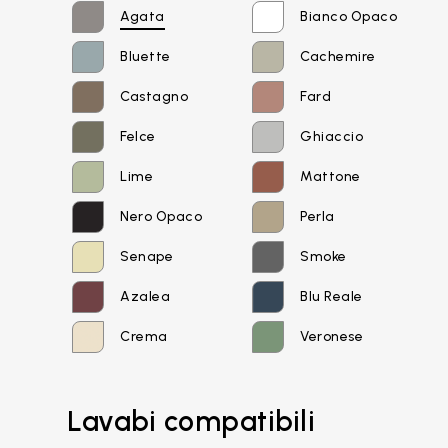
Agata
Bianco Opaco
Bluette
Cachemire
Castagno
Fard
Felce
Ghiaccio
Lime
Mattone
Nero Opaco
Perla
Senape
Smoke
Azalea
Blu Reale
Crema
Veronese
Email*
Lavabi compatibili