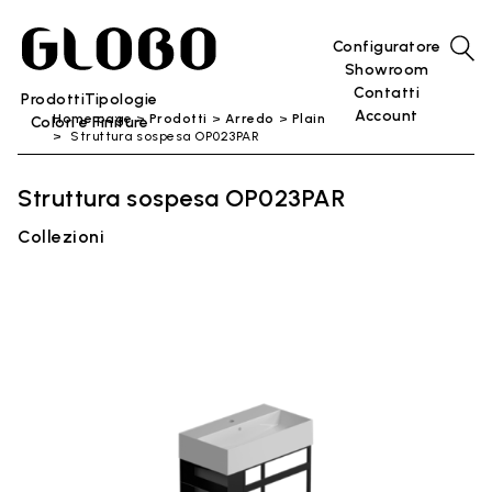
Configuratore
Showroom
Contatti
Prodotti
Tipologie
Account
Home page
Prodotti
Arredo
Plain
Colori e Finiture
Struttura sospesa OP023PAR
Struttura sospesa OP023PAR
Collezioni