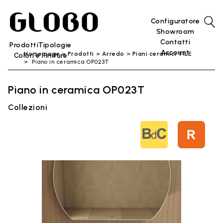
Configuratore
Showroom
Contatti
Prodotti
Tipologie
Account
Home page
Prodotti
Arredo
Piani ceramici TILE
Colori e Finiture
Piano in ceramica OP023T
Piano in ceramica OP023T
Collezioni