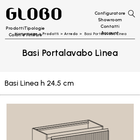
Configuratore
Showroom
Contatti
Prodotti
Tipologie
Account
Home page
Prodotti
Arredo
Basi Portalavabo Lìnea
Colori e Finiture
Basi Portalavabo Lìnea
Basi Lìnea h 24,5 cm