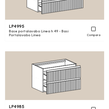
LP4995
Base portalavabo Lìnea h 49 - Basi
Portalavabo Lìnea
Compara
LP4985