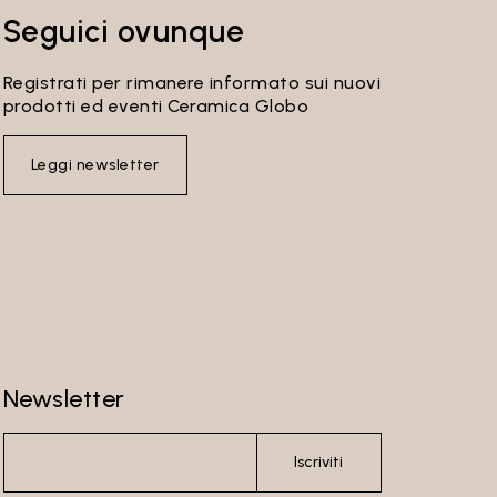
anto,
Seguici ovunque
Registrati per rimanere informato sui nuovi
prodotti ed eventi Ceramica Globo
i
Leggi newsletter
 in
igatorio
eglio i
on line
Newsletter
 i dati
Iscriviti