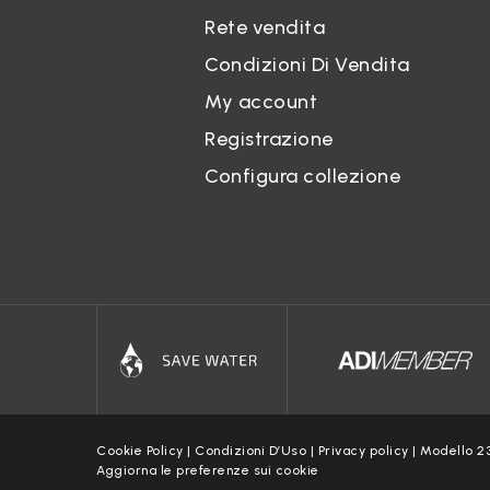
Geoloc
Rete vendita
Il Sito
Condizioni Di Vendita
Curric
My account
Tramite
trattat
Registrazione
Prenot
Configura collezione
Sul Sit
Trattam
modo, L
epigraf
Fotogr
Il Tito
ritraen
Web sc
L’uso d
Cookie Policy
|
Condizioni D’Uso
|
Privacy policy
|
Modello 2
monitor
Aggiorna le preferenze sui cookie
web scr