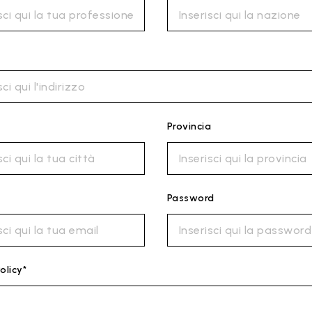
Provincia
Password
olicy*