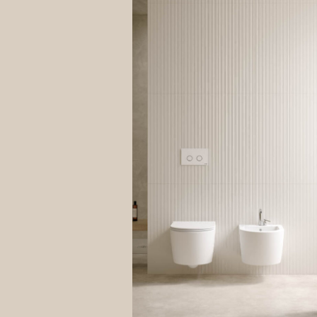
Il Tito
Lei può
Tratta
INFORM
Il pres
personal
Di segu
partico
e le co
Suoi di
trattam
Registr
Le info
consent
offerti
La base
eseguir
Il conf
comport
Acquist