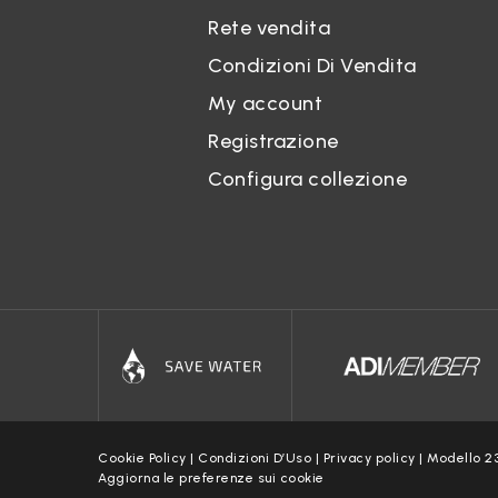
Geoloc
Rete vendita
Il Sito
Condizioni Di Vendita
Curric
My account
Tramite
trattat
Registrazione
Prenot
Configura collezione
Sul Sit
Trattam
modo, L
epigraf
Fotogr
Il Tito
ritraen
Web sc
L’uso d
Cookie Policy
|
Condizioni D’Uso
|
Privacy policy
|
Modello 2
monitor
Aggiorna le preferenze sui cookie
web scr