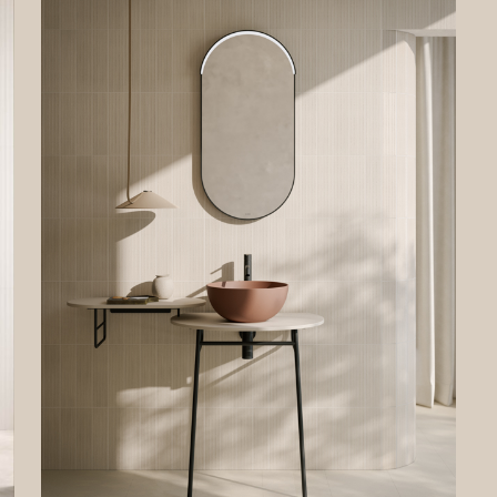
lare del Trattamento non ha nominato un DPO (Data Protection Officer). Pert
 inviare qualsiasi richiesta di informazioni direttamente al Titolare del
mento.
AZIONI GENERALI
ente documento descrive come il Titolare del Trattamento tratta i Suoi dat
i conferiti sul Sito.
ito vengono descritti i principali trattamenti dei Suoi dati personali. Viene
lare spiegata la base giuridica del trattamento, se il conferimento è obbl
nseguenze del mancato conferimento di dati personali. Per descrivere al m
ritti, qualora necessario, abbiamo specificato se e quando un determinato
ento di dati personali non viene effettuato.
azione sul Sito
rmazioni e i dati richiesti in caso di registrazione verranno utilizzati per
irLe sia di accedere all’area riservata del Sito, sia di usufruire dei servizi 
 dal Titolare del Trattamento agli utenti registrati.
 giuridica del trattamento è la necessità del Titolare del Trattamento di
e misure precontrattuali adottate su richiesta dell’interessato.
erimento dei dati è facoltativo. Tuttavia, il Suo eventuale rifiuto di conferire
erà l’impossibilità di registrarsi sul Sito.
i sul Sito