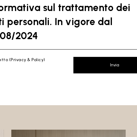
formativa sul trattamento dei
i personali. In vigore dal
/08/2024
SSA
etto
(Privacy & Policy)
Invia
ente informativa tiene conto di quanto indicato dal Regolamento (UE) 201
lamento europeo e del Consiglio del 27 aprile 2016 (GDPR) e dal Codice de
 (D. Lgs 30 giugno 2003 n. 196). Il documento è stato redatto anche in base 
uida del Garante Privacy (soprattutto le Linee Guida di contrasto allo sp
dl Garante Privacy il 4 luglio 2013).
re del Trattamento
: Ceramica Globo S.p.a. Località La Chiusa, 01030 Cast
ia – Viterbo (VT)
 quale si riferisce la presente privacy policy: https://www.ceramicaglobo.