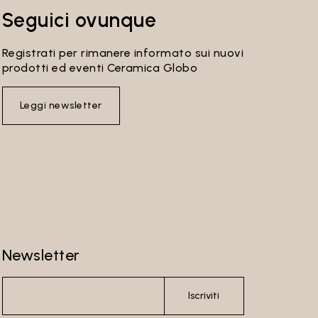
anto,
Seguici ovunque
Registrati per rimanere informato sui nuovi
prodotti ed eventi Ceramica Globo
i
Leggi newsletter
 in
igatorio
eglio i
on line
Newsletter
 i dati
Iscriviti