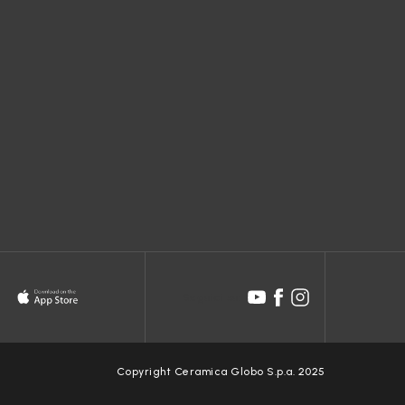
erranno
re del
i
n
Seguici su:
piare o
Copyright Ceramica Globo S.p.a. 2025
e di