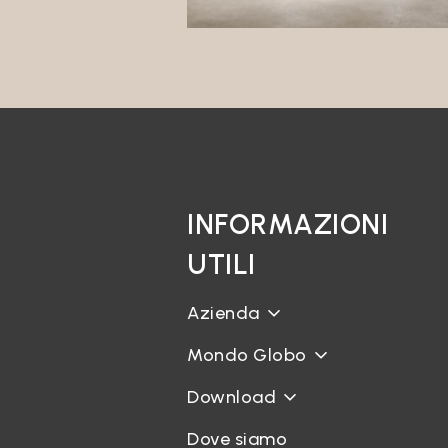
Sul Sit
trattat
inviare
Rispond
I Suoi 
conferi
Trattam
legitti
Questo 
comunic
INFORMAZIONI
Market
UTILI
Il Tito
a prodo
Profil
Azienda
Il Tito
Mondo Globo
non Le 
di Suo 
Download
Cessio
Il Tito
Dove siamo