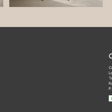
o non è possibile effettuare acquisti. Pertanto, i Suoi dati personali non sa
i per questa finalità.Il Titolare del Trattamento non tratta i dati dell’utente
 email di “reminder” di acquisto di prodotti e/o servizi del Titolare stesso.
ere alle Sue richieste
dati verranno trattati per rispondere alle Sue richieste di informazioni. Il
mento è facoltativo, ma il Suo rifiuto comporterà l’impossibilità per il Titol
ento di rispondere alle Sue domande. La base giuridica del trattamento è 
mo interesse del Titolare del Trattamento a dare seguito alle richieste dell
legittimo interesse è equivalente all’interesse dell’utente a ricevere rispo
azioni inviate al Titolare del Trattamento.
ing generico
lare del Trattamento non Le invierà materiale pubblicitario e/o newsletter r
C
tti propri o di terzi.
L
azione
T
F
lare del Trattamento non effettua “profilazione” con i Suoi dati personali. Pe
P
invierà materiale pubblicitario e/o newsletter relativi a prodotti propri o di
specifico interesse.
ne dei dati
lare del Trattamento non cede a terzi i Suoi dati personali.