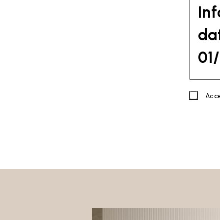
In
dat
01
PREME
Acc
La pres
del Par
Privacy
Linee G
emesse 
Titola
Sant’El
Sito al
(
Sito
).