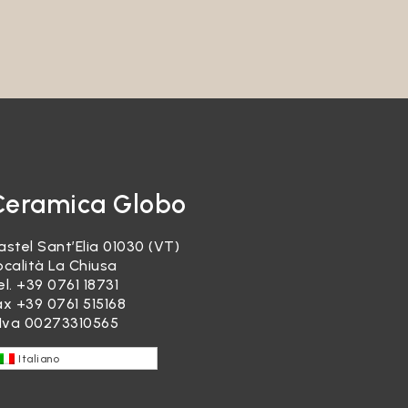
ranno
 per
are del
il
’utente.
sta alle
Ceramica Globo
elativo
astel Sant’Elia 01030 (VT)
ocalità La Chiusa
el.
+39 0761 18731
ax +39 0761 515168
rtanto,
.Iva 00273310565
 terzi
Italiano