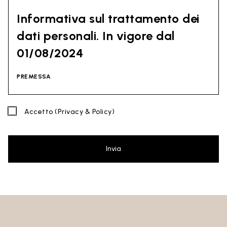
Informativa sul trattamento dei
dati personali. In vigore dal
01/08/2024
PREMESSA
La presente informativa tiene conto di quanto indicato dal
Accetto
(Privacy & Policy)
Regolamento (UE) 2016/679 del Parlamento europeo e del
Consiglio del 27 aprile 2016 (GDPR) e dal Codice della Privacy
(D. Lgs 30 giugno 2003 n. 196). Il documento è stato redatto
anche in base alle Linee Guida del Garante Privacy
Invia
(soprattutto le Linee Guida di contrasto allo spam emesse dl
Garante Privacy il 4 luglio 2013).
Titolare del Trattamento
: Ceramica Globo S.p.a. Località La
Chiusa, 01030 Castel Sant’Elia – Viterbo (VT)
Sito al quale si riferisce la presente privacy policy:
https://www.ceramicaglobo.com/ (
Sito
).