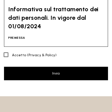
Informativa sul trattamento dei
dati personali. In vigore dal
01/08/2024
PREMESSA
La presente informativa tiene conto di quanto indicato dal
Accetto
(Privacy & Policy)
Regolamento (UE) 2016/679 del Parlamento europeo e del
Consiglio del 27 aprile 2016 (GDPR) e dal Codice della Privacy
(D. Lgs 30 giugno 2003 n. 196). Il documento è stato redatto
anche in base alle Linee Guida del Garante Privacy
Invia
(soprattutto le Linee Guida di contrasto allo spam emesse dl
Garante Privacy il 4 luglio 2013).
Titolare del Trattamento
: Ceramica Globo S.p.a. Località La
Chiusa, 01030 Castel Sant’Elia – Viterbo (VT)
Sito al quale si riferisce la presente privacy policy:
https://www.ceramicaglobo.com/ (
Sito
).