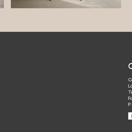
o non è possibile effettuare acquisti. Pertanto, i Suoi dati personali non sa
i per questa finalità.Il Titolare del Trattamento non tratta i dati dell’utente
 email di “reminder” di acquisto di prodotti e/o servizi del Titolare stesso.
ere alle Sue richieste
dati verranno trattati per rispondere alle Sue richieste di informazioni. Il
mento è facoltativo, ma il Suo rifiuto comporterà l’impossibilità per il Titol
ento di rispondere alle Sue domande. La base giuridica del trattamento è 
mo interesse del Titolare del Trattamento a dare seguito alle richieste dell
legittimo interesse è equivalente all’interesse dell’utente a ricevere rispo
azioni inviate al Titolare del Trattamento.
ing generico
lare del Trattamento non Le invierà materiale pubblicitario e/o newsletter r
C
tti propri o di terzi.
L
azione
T
F
lare del Trattamento non effettua “profilazione” con i Suoi dati personali. Pe
P
invierà materiale pubblicitario e/o newsletter relativi a prodotti propri o di
specifico interesse.
ne dei dati
lare del Trattamento non cede a terzi i Suoi dati personali.