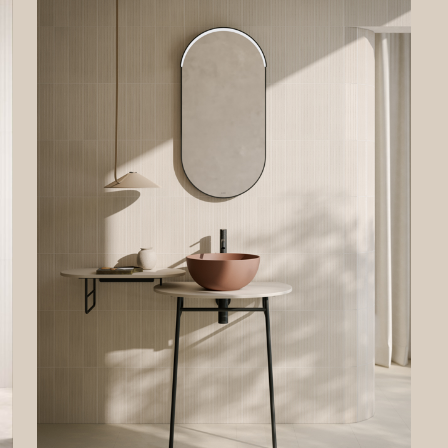
lare del Trattamento non ha nominato un DPO (Data Protection Officer). Pert
 inviare qualsiasi richiesta di informazioni direttamente al Titolare del
mento.
AZIONI GENERALI
ente documento descrive come il Titolare del Trattamento tratta i Suoi dat
i conferiti sul Sito.
ito vengono descritti i principali trattamenti dei Suoi dati personali. Viene
lare spiegata la base giuridica del trattamento, se il conferimento è obbl
nseguenze del mancato conferimento di dati personali. Per descrivere al m
ritti, qualora necessario, abbiamo specificato se e quando un determinato
ento di dati personali non viene effettuato.
azione sul Sito
rmazioni e i dati richiesti in caso di registrazione verranno utilizzati per
irLe sia di accedere all’area riservata del Sito, sia di usufruire dei servizi 
 dal Titolare del Trattamento agli utenti registrati.
 giuridica del trattamento è la necessità del Titolare del Trattamento di
e misure precontrattuali adottate su richiesta dell’interessato.
erimento dei dati è facoltativo. Tuttavia, il Suo eventuale rifiuto di conferire
erà l’impossibilità di registrarsi sul Sito.
i sul Sito