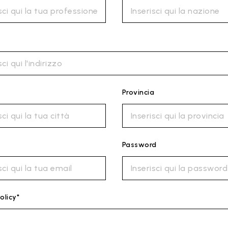
Provincia
Password
olicy*