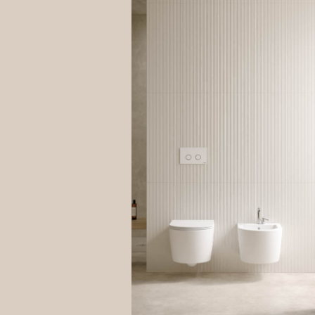
Il Tito
Lei può
Tratta
INFORM
Il pres
personal
Di segu
partico
e le co
Suoi di
trattam
Registr
Le info
consent
offerti
La base
eseguir
Il conf
comport
Acquist