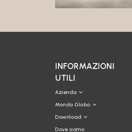
Sul Sit
trattat
inviare
Rispond
I Suoi 
conferi
Trattam
legitti
Questo 
comunic
INFORMAZIONI
Market
UTILI
Il Tito
a prodo
Profil
Azienda
Il Tito
Mondo Globo
non Le 
di Suo 
Download
Cessio
Il Tito
Dove siamo