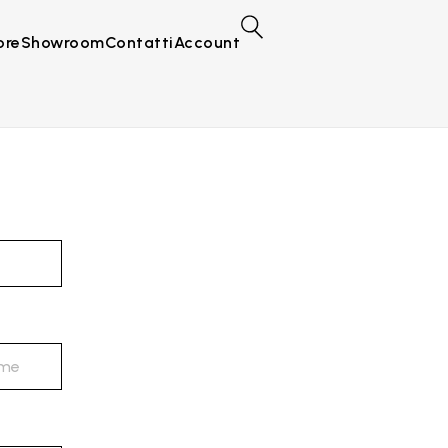
ore
Showroom
Contatti
Account