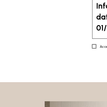
In
dat
01
PREME
Acc
La pres
del Par
Privacy
Linee G
emesse 
Titola
Sant’El
Sito al
(
Sito
).