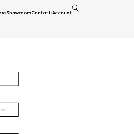
ore
Showroom
Contatti
Account