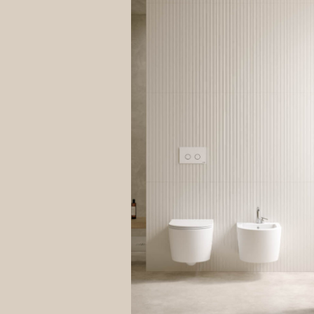
Il Tito
Lei può
Tratta
INFORM
Il pres
personal
Di segu
partico
e le co
Suoi di
trattam
Registr
Le info
consent
offerti
La base
eseguir
Il conf
comport
Acquist