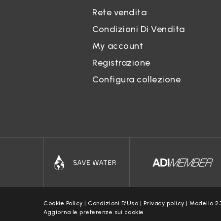
Geoloc
Rete vendita
Il Sito
Condizioni Di Vendita
Curric
My account
Tramite
trattat
Registrazione
Prenot
Configura collezione
Sul Sit
Trattam
modo, L
epigraf
Fotogr
Il Tito
ritraen
Web sc
L’uso d
Cookie Policy
|
Condizioni D’Uso
|
Privacy policy
|
Modello 2
monitor
Aggiorna le preferenze sui cookie
web scr