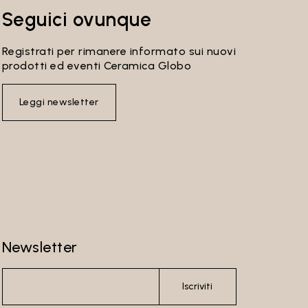
anto,
Seguici ovunque
Registrati per rimanere informato sui nuovi
prodotti ed eventi Ceramica Globo
i
Leggi newsletter
 in
igatorio
eglio i
on line
Newsletter
 i dati
Iscriviti