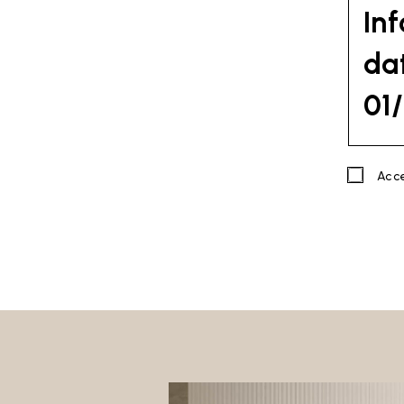
In
dat
01
PREME
Acc
La pres
del Par
Privacy
Linee G
emesse 
Titola
Sant’El
Sito al
(
Sito
).